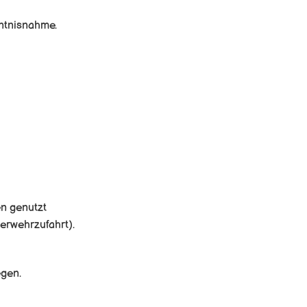
nntnisnahme.
n genutzt
erwehrzufahrt).
egen.