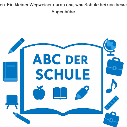
n. Ein kleiner Wegweiser durch das, was Schule bei uns beson
Augenhöhe.