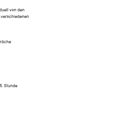
duell von den
u verschiedenen
präche
5. Stunde