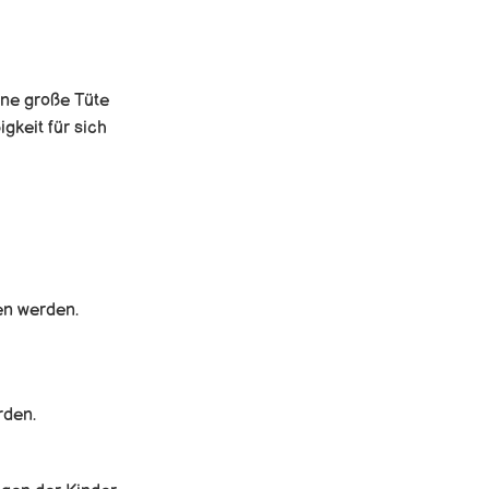
ine große Tüte
gkeit für sich
en werden.
rden.